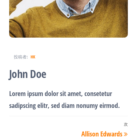
投稿者:
HK
John Doe
Lorem ipsum dolor sit amet, consetetur
sadipscing elitr, sed diam nonumy eirmod.
投
次
次
Allison Edwards
稿