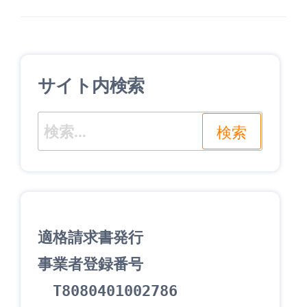
の
ナ
投
ビ
稿
ゲ
サイト内検索
ー
シ
検
ョ
索:
ン
適格請求書発行
事業者登録番号
　T8080401002786