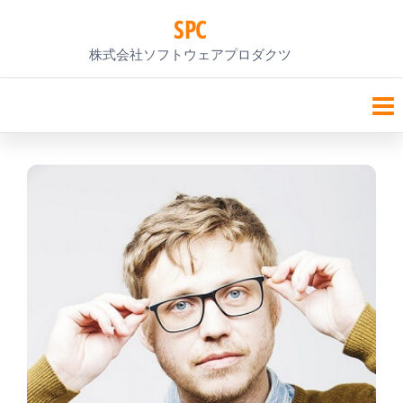
コ
SPC
ン
株式会社ソフトウェアプロダクツ
テ
ン
ツ
へ
ス
キ
ッ
プ