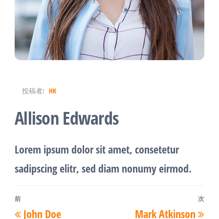
投稿者:
HK
Allison Edwards
Lorem ipsum dolor sit amet, consetetur
sadipscing elitr, sed diam nonumy eirmod.
投
前
次
過
次
John Doe
Mark Atkinson
稿