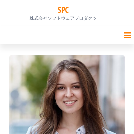
コ
SPC
ン
株式会社ソフトウェアプロダクツ
テ
ン
ツ
へ
ス
キ
ッ
プ