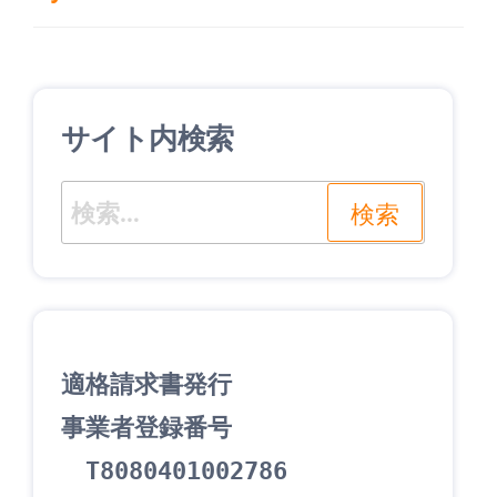
去
の
ナ
の
投
ビ
投
稿
ゲ
稿
サイト内検索
ー
シ
検
ョ
索:
ン
適格請求書発行
事業者登録番号
　T8080401002786