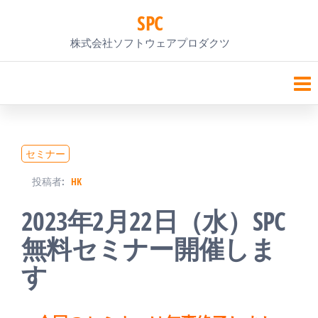
コ
SPC
ン
株式会社ソフトウェアプロダクツ
テ
ン
ツ
へ
セミナー
ス
投稿者:
HK
キ
2023年2月22日（水）SPC
ッ
無料セミナー開催しま
プ
す