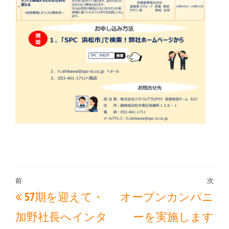
投
前
次
過
次
57期を迎えて・
オープンカンパニ
稿
去
の
ナ
加野社長へインタ
ーを実施します
の
投