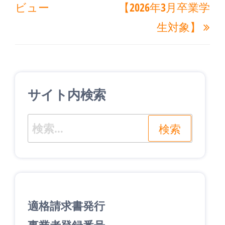
ビ
ビュー
【2026年3月卒業学
投
稿
ゲ
生対象】
稿
ー
シ
ョ
ン
サイト内検索
検
索:
適格請求書発行