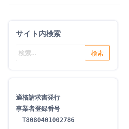
ナ
の
投
ビ
投
稿
ゲ
稿
サイト内検索
ー
シ
検
ョ
索:
ン
適格請求書発行
事業者登録番号
　T8080401002786