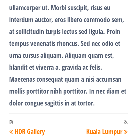
ullamcorper ut. Morbi suscipit, risus eu
interdum auctor, eros libero commodo sem,
at sollicitudin turpis lectus sed ligula. Proin
tempus venenatis rhoncus. Sed nec odio et
urna cursus aliquam. Aliquam quam est,
blandit et viverra a, gravida ac felis.
Maecenas consequat quam a nisi accumsan
mollis porttitor nibh porttitor. In nec diam et
dolor congue sagittis in at tortor.
投
前
次
過
次
HDR Gallery
Kuala Lumpur
稿
去
の