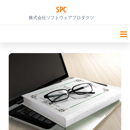
コ
SPC
ン
株式会社ソフトウェアプロダクツ
テ
ン
ツ
へ
ス
キ
ッ
プ