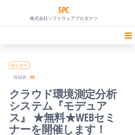
コ
SPC
ン
株式会社ソフトウェアプロダクツ
テ
ン
ツ
へ
セミナー
ス
投稿者:
HK
キ
クラウド環境測定分析
ッ
システム『モデュア
プ
ス』 ★無料★WEBセミ
ナーを開催します！