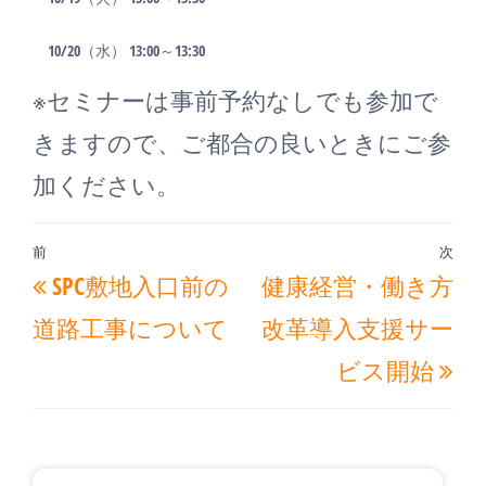
10/20（水） 13:00～13:30
※セミナーは事前予約なしでも参加で
きますので、ご都合の良いときにご参
加ください。
投
前
次
過
次
SPC敷地入口前の
健康経営・働き方
稿
去
の
ナ
道路工事について
改革導入支援サー
の
投
ビ
ビス開始
投
稿
ゲ
稿
ー
シ