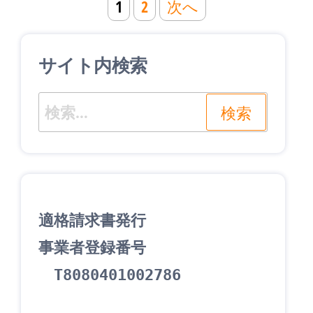
投
1
2
次へ
稿
ナ
サイト内検索
ビ
ゲ
検
ー
索:
シ
ョ
ン
適格請求書発行
事業者登録番号
　T8080401002786