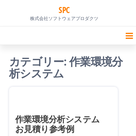
コ
SPC
ン
株式会社ソフトウェアプロダクツ
テ
ン
ツ
カテゴリー:
作業環境分
へ
析システム
ス
キ
ッ
プ
作業環境分析システム
お見積り参考例