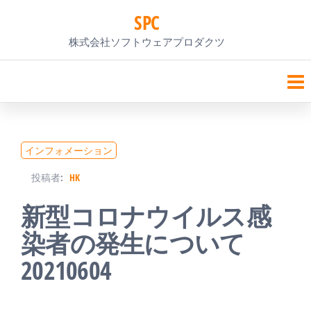
コ
SPC
ン
株式会社ソフトウェアプロダクツ
テ
ン
ツ
へ
インフォメーション
ス
投稿者:
HK
キ
新型コロナウイルス感
ッ
染者の発生について
プ
20210604