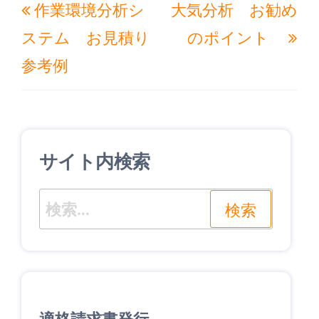
作業環境分析シ
大気分析 お勧め
稿
去
の
ナ
ステム お見積り
のポイント
の
投
ビ
参考例
投
稿
ゲ
稿
ー
シ
ョ
サイト内検索
ン
検
索: